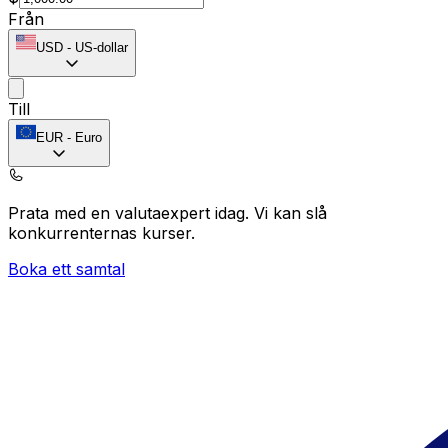
Från
USD
-
US-dollar
Till
EUR
-
Euro
Prata med en valutaexpert idag.
Vi kan slå
konkurrenternas kurser.
Boka ett samtal