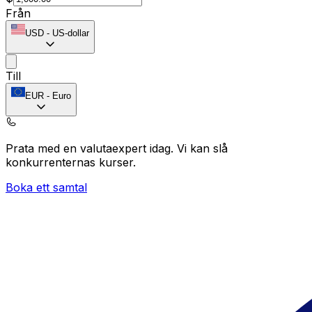
Från
USD
-
US-dollar
Till
EUR
-
Euro
Prata med en valutaexpert idag.
Vi kan slå
konkurrenternas kurser.
Boka ett samtal