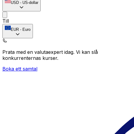
USD
-
US-dollar
Till
EUR
-
Euro
Prata med en valutaexpert idag.
Vi kan slå
konkurrenternas kurser.
Boka ett samtal