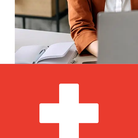
Hur snabb är en Arab Bank ILS till
CHF överföring?
Leveranstider för internationella överföringar med Arab
Bank från Israel till Schweiz varierar beroende på
betalningsmetod och transaktionstid. Vanligtvis tar
internationella banköverföringar 1 till 5 arbetsdagar.
Faktorer som helgdagar och säkerhetskontroller kan