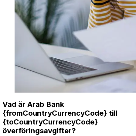
Vad är Arab Bank
{fromCountryCurrencyCode} till
{toCountryCurrencyCode}
överföringsavgifter?