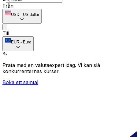
Från
USD
-
US-dollar
Till
EUR
-
Euro
Prata med en valutaexpert idag.
Vi kan slå
konkurrenternas kurser.
Boka ett samtal