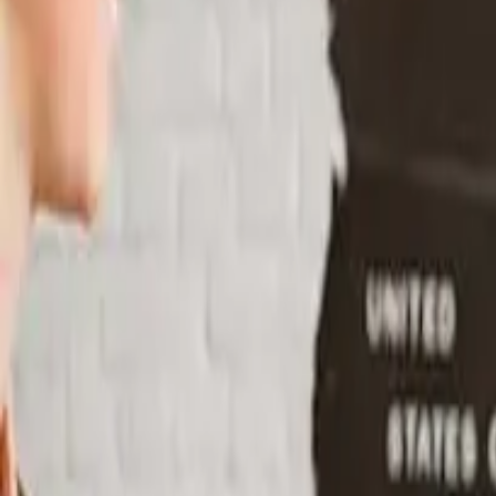
Personligt
Företag
Plattform
SV
Logga in
Registrera
Kontakta
Kontakta
Växla meny
Home