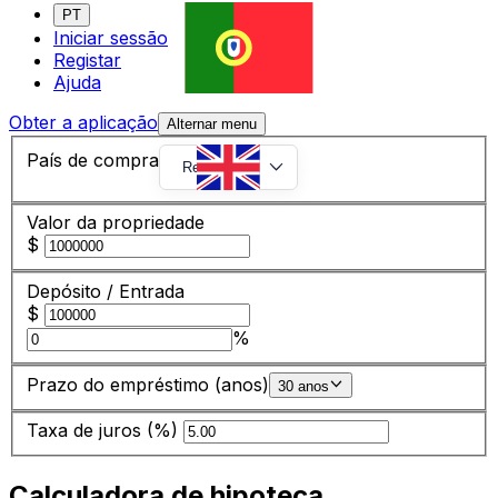
PT
Iniciar sessão
Registar
Ajuda
Obter a aplicação
Alternar menu
País de compra
Reino Unido
Valor da propriedade
$
Depósito / Entrada
$
%
Prazo do empréstimo (anos)
30 anos
Taxa de juros (%)
Calculadora de hipoteca