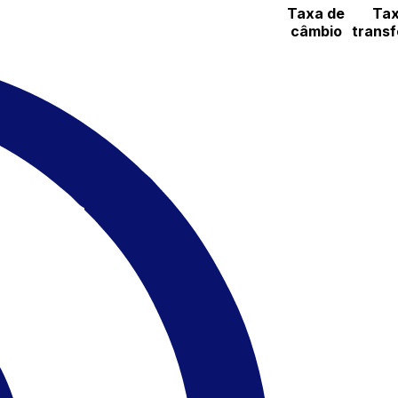
Taxa de
Tax
câmbio
transf