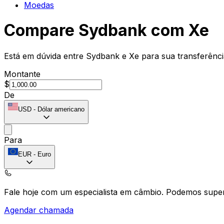
Moedas
Compare Sydbank com Xe
Está em dúvida entre Sydbank e Xe para sua transferênci
Montante
$
De
USD
-
Dólar americano
Para
EUR
-
Euro
Fale hoje com um especialista em câmbio.
Podemos super
Agendar chamada