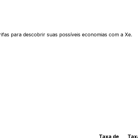
rifas para descobrir suas possíveis economias com a Xe.
Taxa de
Tax