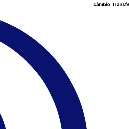
câmbio
transf