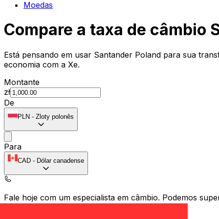
Moedas
Compare a taxa de câmbio 
Está pensando em usar Santander Poland para sua transf
economia com a Xe.
Montante
zł
De
PLN
-
Zloty polonês
Para
CAD
-
Dólar canadense
Fale hoje com um especialista em câmbio.
Podemos super
Agendar chamada