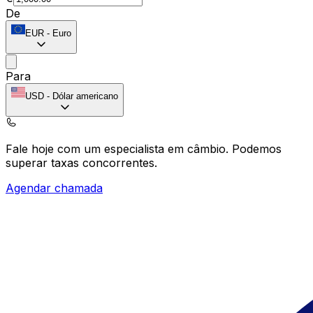
De
EUR
-
Euro
Para
USD
-
Dólar americano
Fale hoje com um especialista em câmbio.
Podemos
superar taxas concorrentes.
Agendar chamada