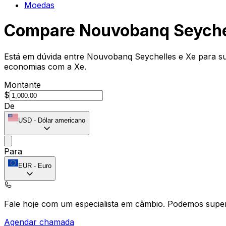
Moedas
Compare Nouvobanq Seyche
Está em dúvida entre Nouvobanq Seychelles e Xe para sua
economias com a Xe.
Montante
$
De
USD
-
Dólar americano
Para
EUR
-
Euro
Fale hoje com um especialista em câmbio.
Podemos super
Agendar chamada