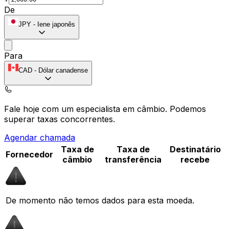
De
JPY
-
Iene japonês
Para
CAD
-
Dólar canadense
Fale hoje com um especialista em câmbio.
Podemos
superar taxas concorrentes.
Agendar chamada
Taxa de
Taxa de
Destinatário
Fornecedor
câmbio
transferência
recebe
De momento não temos dados para esta moeda.