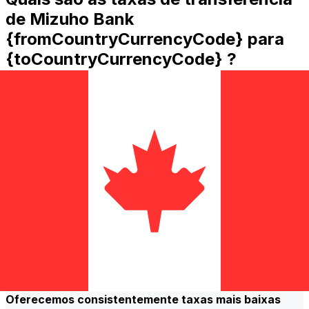
de Mizuho Bank
{fromCountryCurrencyCode} para
{toCountryCurrencyCode} ?
Mizuho Bank custos de transferência internacional de
dinheiro de JPY para CAD dependem de fatores como o
valor da transferência. Normalmente, transferências de
valores mais altos vêm com taxas menores e melhores
taxas de câmbio. Verifique a tabela de comparação para
comparar as taxas Mizuho Bank com Xe.
Por que transferir com a Xe em vez
de bancos tradicionais?
Melhores tarifas
Oferecemos consistentemente taxas mais baixas