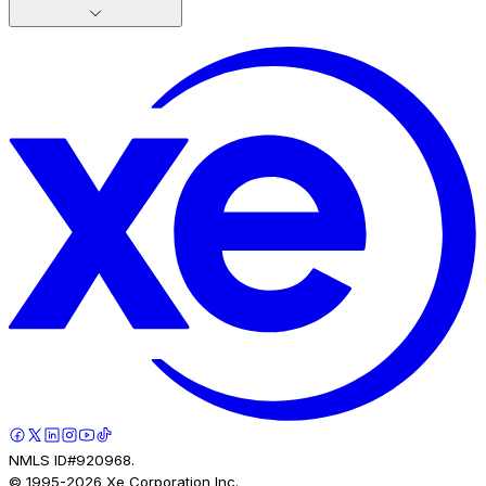
NMLS ID#920968.
© 1995-
2026
Xe Corporation Inc.