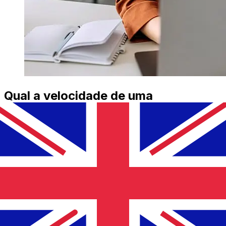
Qual a velocidade de uma
transferência de LLB CHF para GBP
?
Os prazos de entrega para transferências internacionais
com LLB de Suíça para Reino Unido variam de acordo
com o método de pagamento e o horário da transação.
Normalmente, as transferências bancárias
internacionais levam de 1 a 5 dias úteis. Fatores como
feriados bancários e verificações de segurança também
podem afetar a entrega. Verifique os horários limite de
Liechtensteinische Landesbank para evitar atrasos.