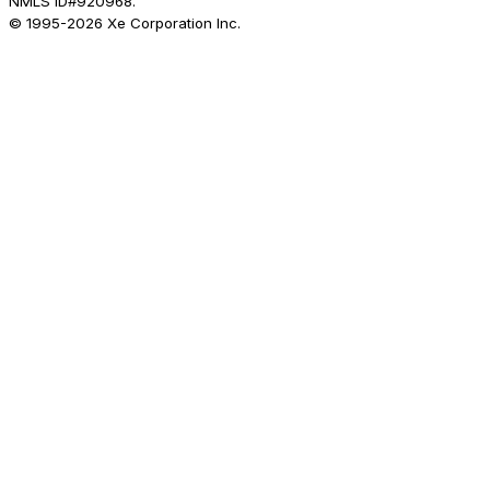
NMLS ID#920968.
© 1995-
2026
Xe Corporation Inc.