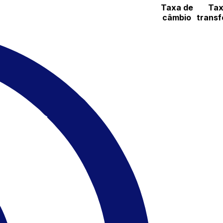
Taxa de
Tax
câmbio
transf