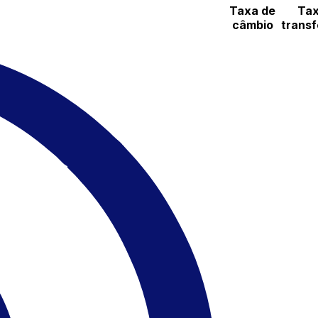
Taxa de
Tax
câmbio
transf