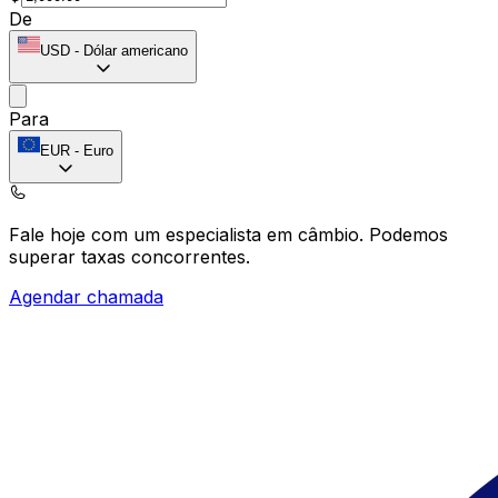
De
USD
-
Dólar americano
Para
EUR
-
Euro
Fale hoje com um especialista em câmbio.
Podemos
superar taxas concorrentes.
Agendar chamada