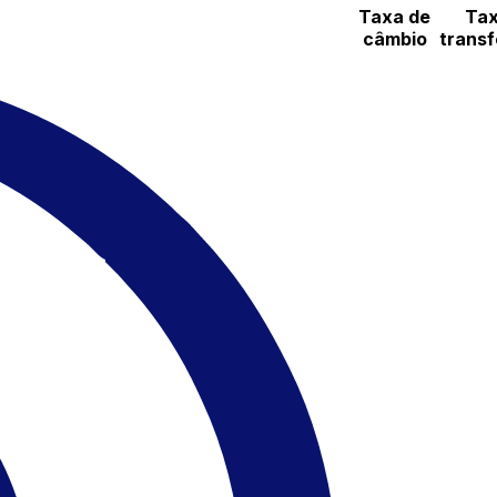
Taxa de
Tax
câmbio
transf