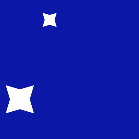
0.463700
₪0