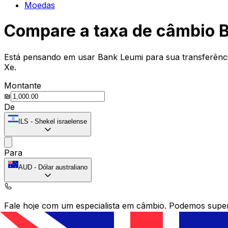
Moedas
Compare a taxa de câmbio 
Está pensando em usar Bank Leumi para sua transferênci
Xe.
Montante
₪
De
ILS
-
Shekel israelense
Para
AUD
-
Dólar australiano
Fale hoje com um especialista em câmbio.
Podemos super
Agendar chamada