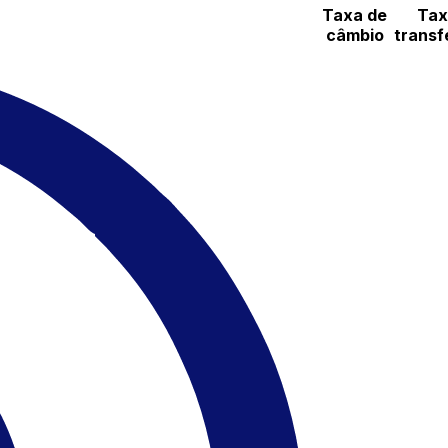
Taxa de
Tax
câmbio
transf