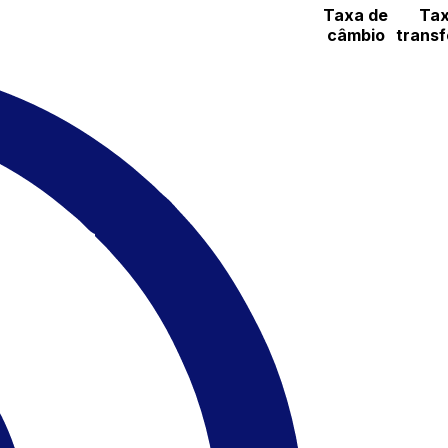
Taxa de
Tax
câmbio
transf