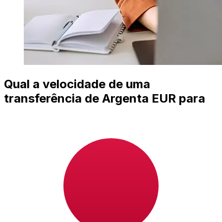
Qual a velocidade de uma
transferência de Argenta EUR para
JPY ?
Os prazos de entrega para transferências internacionais
com Argenta de Países Membros do Euro para Japão
variam de acordo com o método de pagamento e o
horário da transação. Normalmente, as transferências
bancárias internacionais levam de 1 a 5 dias úteis.
Fatores como feriados bancários e verificações de
segurança também podem afetar a entrega. Verifique os
horários limite de Argenta para evitar atrasos.