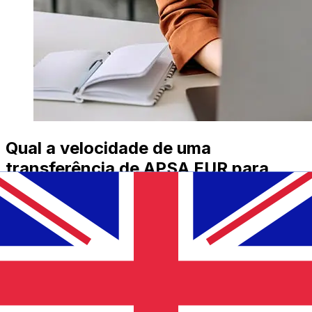
Qual a velocidade de uma
transferência de APSA EUR para
GBP ?
Os prazos de entrega para transferências internacionais
com APSA de Países Membros do Euro para Reino
Unido variam de acordo com o método de pagamento e
o horário da transação. Normalmente, as transferências
bancárias internacionais levam de 1 a 5 dias úteis.
Fatores como feriados bancários e verificações de
segurança também podem afetar a entrega. Verifique os