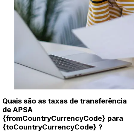
Quais são as taxas de transferência
de APSA
{fromCountryCurrencyCode} para
{toCountryCurrencyCode} ?