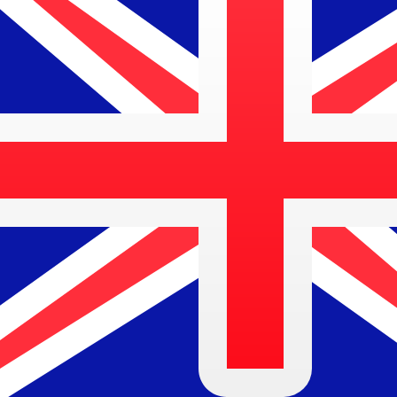
Fornecedor
Taxa de câmbio
Taxa de transferência
De
De momento não temos dados para esta moeda.
De momento não temos dados para esta moeda.
Saiba mais sobre como recolhemos estas taxas
Sobre Absa Bank (Mauritius)