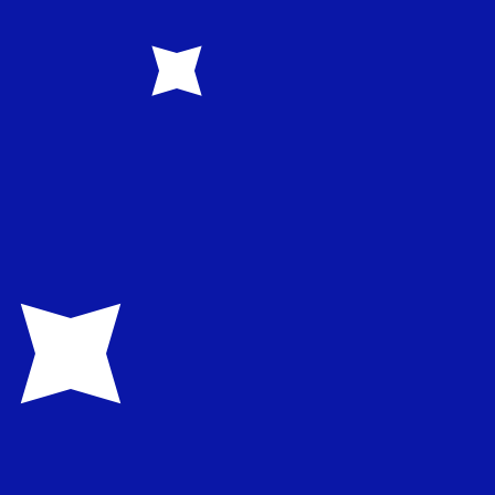
icas, PMEs e empresas de Port Louis. Oferece serviços
a rede pan-africana.
 O código de moeda para Rúpias mauricianas é MUR. O
 O código de moeda para Dólares australianos é AUD. O