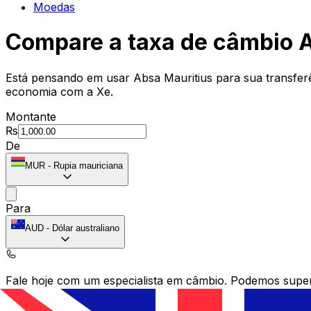
Moedas
Compare a taxa de câmbio 
Está pensando em usar Absa Mauritius para sua transfer
economia com a Xe.
Montante
₨
De
MUR
-
Rupia mauriciana
Para
AUD
-
Dólar australiano
Fale hoje com um especialista em câmbio.
Podemos super
Agendar chamada