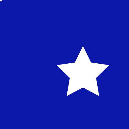
.Com raízes nas Ilhas Maurício desde o início do século
de pagamento, empréstimos, comércio, gestão de caixa, 
MUR - AUD informações sobre moed
MUR
-
Rupia mauriciana
Nosso ranking de moedas mostra que a taxa de câmbio m
símbolo da moeda é ₨.
Rupia mauriciana
AUD
-
Dólar australiano
Nosso ranking de moedas mostra que a taxa de câmbio m
símbolo da moeda é $.
Dólar australiano