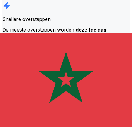
Snellere overstappen
De meeste overstappen worden
dezelfde dag
afgerond
. We begrijpen dat timing belangrijk is als het
om je geld gaat.
Stuur sneller
Veelgestelde vragen
Wat is een SWIFT-code en waarom heb ik die nodig in Marokko?
Een SWIFT-code—ook bekend als een BIC (Bank
Identifier Code)—is een internationale standaard voor
het identificeren van banken en financiële instellingen.
Je hebt de juiste SWIFT-code nodig in Marokko om
internationale overboekingen nauwkeurig en veilig te
kunnen verzenden of ontvangen.