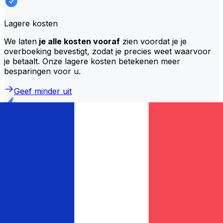
Lagere kosten
We laten
je alle kosten vooraf
zien voordat je je
overboeking bevestigt, zodat je precies weet waarvoor
je betaalt. Onze lagere kosten betekenen meer
besparingen voor u.
Geef minder uit
Snellere overstappen
De meeste overstappen worden
dezelfde dag
afgerond
. We begrijpen dat timing belangrijk is als het
om je geld gaat.
Stuur sneller
Veelgestelde vragen
Wat is een SWIFT-code en waarom heb ik die nodig in Frankrijk?