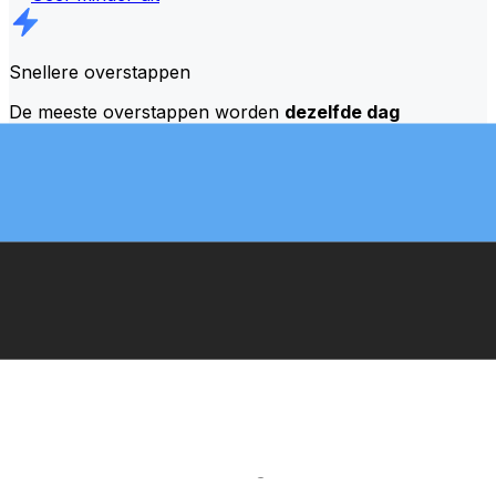
Snellere overstappen
De meeste overstappen worden
dezelfde dag
afgerond
. We begrijpen dat timing belangrijk is als het
om je geld gaat.
Stuur sneller
Veelgestelde vragen
Wat is een SWIFT-code en waarom heb ik die nodig in Estland?
Een SWIFT-code—ook bekend als een BIC (Bank
Identifier Code)—is een internationale standaard voor
het identificeren van banken en financiële instellingen.
Je hebt de juiste SWIFT-code nodig in Estland om
internationale overboekingen nauwkeurig en veilig te
kunnen verzenden of ontvangen.