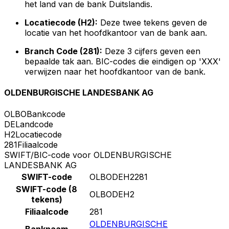
het land van de bank Duitslandis.
Locatiecode (H2):
Deze twee tekens geven de
locatie van het hoofdkantoor van de bank aan.
Branch Code (281):
Deze 3 cijfers geven een
bepaalde tak aan. BIC-codes die eindigen op 'XXX'
verwijzen naar het hoofdkantoor van de bank.
OLDENBURGISCHE LANDESBANK AG
OLBO
Bankcode
DE
Landcode
H2
Locatiecode
281
Filiaalcode
SWIFT/BIC-code voor OLDENBURGISCHE
LANDESBANK AG
SWIFT-code
OLBODEH2281
SWIFT-code (8
OLBODEH2
tekens)
Filiaalcode
281
OLDENBURGISCHE
Banknaam