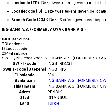
Landcode (TR
): Deze twee letters geven aan dat het
Locatiecode (IS):
Deze twee tekens geven de locati
Branch Code (234):
Deze 3 cijfers geven een bepaal
ING BANK A.S. (FORMERLY OYAK BANK A.S.)
INGB
Bankcode
TR
Landcode
IS
Locatiecode
234
Filiaalcode
SWIFT/BIC-code voor ING BANK A.S. (FORMERLY OYAK
SWIFT-code
INGBTRIS234
SWIFT-code (8 tekens)
INGBTRIS
Filiaalcode
234
Banknaam
ING BANK A.S. (FORMERLY OY
Filiaalnaam
ING BANK A.S. (FORMERLY OY
Adres
PENDIK
Stad
ISTANBUL
Land
Turkije