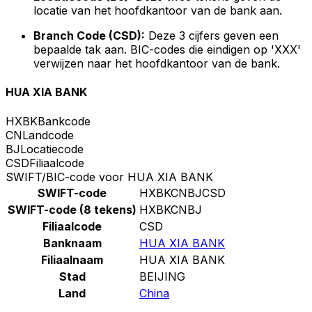
locatie van het hoofdkantoor van de bank aan.
Branch Code (CSD):
Deze 3 cijfers geven een
bepaalde tak aan. BIC-codes die eindigen op 'XXX'
verwijzen naar het hoofdkantoor van de bank.
HUA XIA BANK
HXBK
Bankcode
CN
Landcode
BJ
Locatiecode
CSD
Filiaalcode
SWIFT/BIC-code voor HUA XIA BANK
SWIFT-code
HXBKCNBJCSD
SWIFT-code (8 tekens)
HXBKCNBJ
Filiaalcode
CSD
Banknaam
HUA XIA BANK
Filiaalnaam
HUA XIA BANK
Stad
BEIJING
Land
China