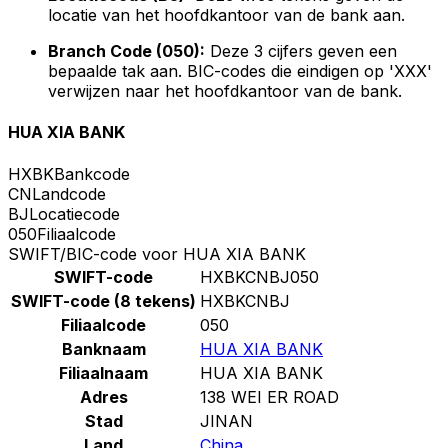
locatie van het hoofdkantoor van de bank aan.
Branch Code (050):
Deze 3 cijfers geven een
bepaalde tak aan. BIC-codes die eindigen op 'XXX'
verwijzen naar het hoofdkantoor van de bank.
HUA XIA BANK
HXBK
Bankcode
CN
Landcode
BJ
Locatiecode
050
Filiaalcode
SWIFT/BIC-code voor HUA XIA BANK
SWIFT-code
HXBKCNBJ050
SWIFT-code (8 tekens)
HXBKCNBJ
Filiaalcode
050
Banknaam
HUA XIA BANK
Filiaalnaam
HUA XIA BANK
Adres
138 WEI ER ROAD
Stad
JINAN
Land
China