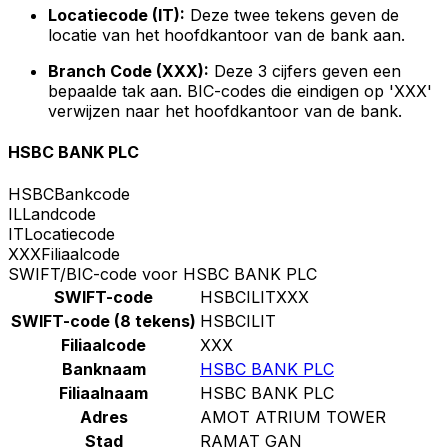
Locatiecode (IT):
Deze twee tekens geven de
locatie van het hoofdkantoor van de bank aan.
Branch Code (XXX):
Deze 3 cijfers geven een
bepaalde tak aan. BIC-codes die eindigen op 'XXX'
verwijzen naar het hoofdkantoor van de bank.
HSBC BANK PLC
HSBC
Bankcode
IL
Landcode
IT
Locatiecode
XXX
Filiaalcode
SWIFT/BIC-code voor HSBC BANK PLC
SWIFT-code
HSBCILITXXX
SWIFT-code (8 tekens)
HSBCILIT
Filiaalcode
XXX
Banknaam
HSBC BANK PLC
Filiaalnaam
HSBC BANK PLC
Adres
AMOT ATRIUM TOWER
Stad
RAMAT GAN