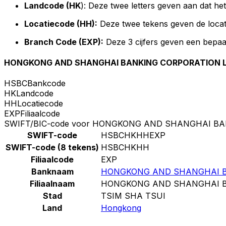
Landcode (HK
): Deze twee letters geven aan dat h
Locatiecode (HH):
Deze twee tekens geven de locat
Branch Code (EXP):
Deze 3 cijfers geven een bepaa
HONGKONG AND SHANGHAI BANKING CORPORATION L
HSBC
Bankcode
HK
Landcode
HH
Locatiecode
EXP
Filiaalcode
SWIFT/BIC-code voor HONGKONG AND SHANGHAI BA
SWIFT-code
HSBCHKHHEXP
SWIFT-code (8 tekens)
HSBCHKHH
Filiaalcode
EXP
Banknaam
HONGKONG AND SHANGHAI BA
Filiaalnaam
HONGKONG AND SHANGHAI BA
Stad
TSIM SHA TSUI
Land
Hongkong