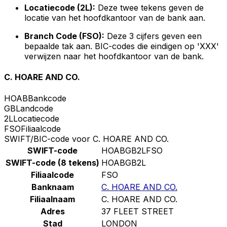
Locatiecode (2L):
Deze twee tekens geven de
locatie van het hoofdkantoor van de bank aan.
Branch Code (FSO):
Deze 3 cijfers geven een
bepaalde tak aan. BIC-codes die eindigen op 'XXX'
verwijzen naar het hoofdkantoor van de bank.
C. HOARE AND CO.
HOAB
Bankcode
GB
Landcode
2L
Locatiecode
FSO
Filiaalcode
SWIFT/BIC-code voor C. HOARE AND CO.
SWIFT-code
HOABGB2LFSO
SWIFT-code (8 tekens)
HOABGB2L
Filiaalcode
FSO
Banknaam
C. HOARE AND CO.
Filiaalnaam
C. HOARE AND CO.
Adres
37 FLEET STREET
Stad
LONDON