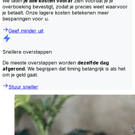
We laten
je alle kosten vooraf
zien voordat je je
overboeking bevestigt, zodat je precies weet waarvoor
je betaalt. Onze lagere kosten betekenen meer
besparingen voor u.
Geef minder uit
Snellere overstappen
De meeste overstappen worden
dezelfde dag
afgerond
. We begrijpen dat timing belangrijk is als het
om je geld gaat.
Stuur sneller