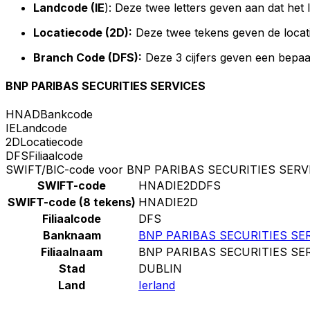
Landcode (IE
): Deze twee letters geven aan dat het 
Locatiecode (2D):
Deze twee tekens geven de locat
Branch Code (DFS):
Deze 3 cijfers geven een bepaa
BNP PARIBAS SECURITIES SERVICES
HNAD
Bankcode
IE
Landcode
2D
Locatiecode
DFS
Filiaalcode
SWIFT/BIC-code voor BNP PARIBAS SECURITIES SERV
SWIFT-code
HNADIE2DDFS
SWIFT-code (8 tekens)
HNADIE2D
Filiaalcode
DFS
Banknaam
BNP PARIBAS SECURITIES SE
Filiaalnaam
BNP PARIBAS SECURITIES SE
Stad
DUBLIN
Land
Ierland