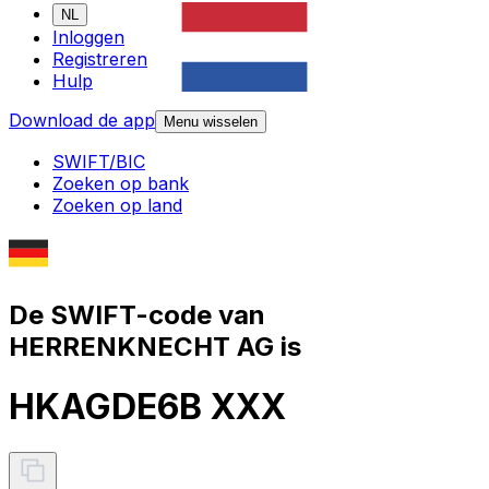
NL
Inloggen
Registreren
Hulp
Download de app
Menu wisselen
SWIFT/BIC
Zoeken op bank
Zoeken op land
De SWIFT-code van
HERRENKNECHT AG is
HKAGDE6B XXX