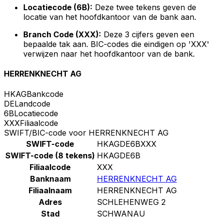
Locatiecode (6B):
Deze twee tekens geven de
locatie van het hoofdkantoor van de bank aan.
Branch Code (XXX):
Deze 3 cijfers geven een
bepaalde tak aan. BIC-codes die eindigen op 'XXX'
verwijzen naar het hoofdkantoor van de bank.
HERRENKNECHT AG
HKAG
Bankcode
DE
Landcode
6B
Locatiecode
XXX
Filiaalcode
SWIFT/BIC-code voor HERRENKNECHT AG
SWIFT-code
HKAGDE6BXXX
SWIFT-code (8 tekens)
HKAGDE6B
Filiaalcode
XXX
Banknaam
HERRENKNECHT AG
Filiaalnaam
HERRENKNECHT AG
Adres
SCHLEHENWEG 2
Stad
SCHWANAU