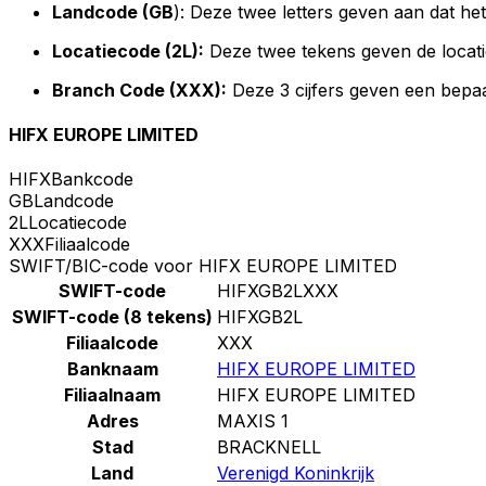
Landcode (GB
): Deze twee letters geven aan dat het
Locatiecode (2L):
Deze twee tekens geven de locati
Branch Code (XXX):
Deze 3 cijfers geven een bepaa
HIFX EUROPE LIMITED
HIFX
Bankcode
GB
Landcode
2L
Locatiecode
XXX
Filiaalcode
SWIFT/BIC-code voor HIFX EUROPE LIMITED
SWIFT-code
HIFXGB2LXXX
SWIFT-code (8 tekens)
HIFXGB2L
Filiaalcode
XXX
Banknaam
HIFX EUROPE LIMITED
Filiaalnaam
HIFX EUROPE LIMITED
Adres
MAXIS 1
Stad
BRACKNELL
Land
Verenigd Koninkrijk