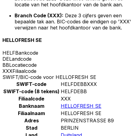
locatie van het hoofdkantoor van de bank aan.
Branch Code (XXX):
Deze 3 cijfers geven een
bepaalde tak aan. BIC-codes die eindigen op 'XXX'
verwijzen naar het hoofdkantoor van de bank.
HELLOFRESH SE
HELF
Bankcode
DE
Landcode
BB
Locatiecode
XXX
Filiaalcode
SWIFT/BIC-code voor HELLOFRESH SE
SWIFT-code
HELFDEBBXXX
SWIFT-code (8 tekens)
HELFDEBB
Filiaalcode
XXX
Banknaam
HELLOFRESH SE
Filiaalnaam
HELLOFRESH SE
Adres
PRINZENSTRASSE 89
Stad
BERLIN
Land
Duitsland