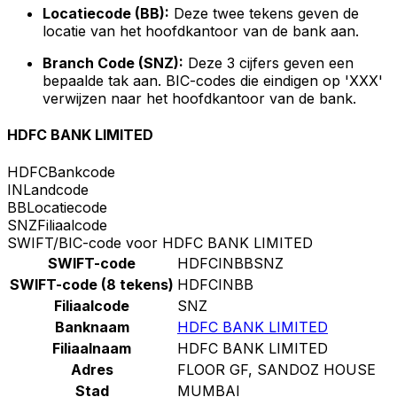
Locatiecode (BB):
Deze twee tekens geven de
locatie van het hoofdkantoor van de bank aan.
Branch Code (SNZ):
Deze 3 cijfers geven een
bepaalde tak aan. BIC-codes die eindigen op 'XXX'
verwijzen naar het hoofdkantoor van de bank.
HDFC BANK LIMITED
HDFC
Bankcode
IN
Landcode
BB
Locatiecode
SNZ
Filiaalcode
SWIFT/BIC-code voor HDFC BANK LIMITED
SWIFT-code
HDFCINBBSNZ
SWIFT-code (8 tekens)
HDFCINBB
Filiaalcode
SNZ
Banknaam
HDFC BANK LIMITED
Filiaalnaam
HDFC BANK LIMITED
Adres
FLOOR GF, SANDOZ HOUSE
Stad
MUMBAI