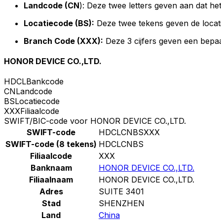
Landcode (CN
): Deze twee letters geven aan dat he
Locatiecode (BS):
Deze twee tekens geven de locat
Branch Code (XXX):
Deze 3 cijfers geven een bepaa
HONOR DEVICE CO.,LTD.
HDCL
Bankcode
CN
Landcode
BS
Locatiecode
XXX
Filiaalcode
SWIFT/BIC-code voor HONOR DEVICE CO.,LTD.
SWIFT-code
HDCLCNBSXXX
SWIFT-code (8 tekens)
HDCLCNBS
Filiaalcode
XXX
Banknaam
HONOR DEVICE CO.,LTD.
Filiaalnaam
HONOR DEVICE CO.,LTD.
Adres
SUITE 3401
Stad
SHENZHEN
Land
China