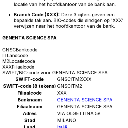
locatie van het hoofdkantoor van de bank aan.
Branch Code (XXX):
Deze 3 cijfers geven een
bepaalde tak aan. BIC-codes die eindigen op 'XXX'
verwijzen naar het hoofdkantoor van de bank.
GENENTA SCIENCE SPA
GNSC
Bankcode
IT
Landcode
M2
Locatiecode
XXX
Filiaalcode
SWIFT/BIC-code voor GENENTA SCIENCE SPA
SWIFT-code
GNSCITM2XXX
SWIFT-code (8 tekens)
GNSCITM2
Filiaalcode
XXX
Banknaam
GENENTA SCIENCE SPA
Filiaalnaam
GENENTA SCIENCE SPA
Adres
VIA OLGETTINA 58
Stad
MILANO
Land
Italië