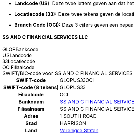
Landcode (US
): Deze twee letters geven aan dat he
Locatiecode (33):
Deze twee tekens geven de locat
Branch Code (OCI):
Deze 3 cijfers geven een bepaal
SS AND C FINANCIAL SERVICES LLC
GLOP
Bankcode
US
Landcode
33
Locatiecode
OCI
Filiaalcode
SWIFT/BIC-code voor SS AND C FINANCIAL SERVICES
SWIFT-code
GLOPUS33OCI
SWIFT-code (8 tekens)
GLOPUS33
Filiaalcode
OCI
Banknaam
SS AND C FINANCIAL SERVICE
Filiaalnaam
SS AND C FINANCIAL SERVICE
Adres
1 SOUTH ROAD
Stad
HARRISON
Land
Verenigde Staten