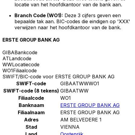
locatie van het hoofdkantoor van de bank aan.
Branch Code (WO1):
Deze 3 cijfers geven een
bepaalde tak aan. BIC-codes die eindigen op 'XXX'
verwijzen naar het hoofdkantoor van de bank.
ERSTE GROUP BANK AG
GIBA
Bankcode
AT
Landcode
WW
Locatiecode
WO1
Filiaalcode
SWIFT/BIC-code voor ERSTE GROUP BANK AG
SWIFT-code
GIBAATWWWO1
SWIFT-code (8 tekens)
GIBAATWW
Filiaalcode
WO1
Banknaam
ERSTE GROUP BANK AG
Filiaalnaam
ERSTE GROUP BANK AG
Adres
AM BELVEDERE 1
Stad
VIENNA
Land
Oostenrijk