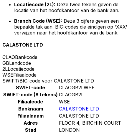
Locatiecode (2L):
Deze twee tekens geven de
locatie van het hoofdkantoor van de bank aan.
Branch Code (WSE):
Deze 3 cijfers geven een
bepaalde tak aan. BIC-codes die eindigen op 'XXX'
verwijzen naar het hoofdkantoor van de bank.
CALASTONE LTD
CLAO
Bankcode
GB
Landcode
2L
Locatiecode
WSE
Filiaalcode
SWIFT/BIC-code voor CALASTONE LTD
SWIFT-code
CLAOGB2LWSE
SWIFT-code (8 tekens)
CLAOGB2L
Filiaalcode
WSE
Banknaam
CALASTONE LTD
Filiaalnaam
CALASTONE LTD
Adres
FLOOR 4, BIRCHIN COURT
Stad
LONDON