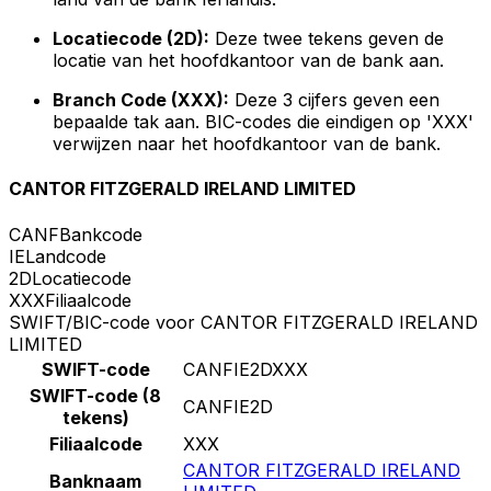
Locatiecode (2D):
Deze twee tekens geven de
locatie van het hoofdkantoor van de bank aan.
Branch Code (XXX):
Deze 3 cijfers geven een
bepaalde tak aan. BIC-codes die eindigen op 'XXX'
verwijzen naar het hoofdkantoor van de bank.
CANTOR FITZGERALD IRELAND LIMITED
CANF
Bankcode
IE
Landcode
2D
Locatiecode
XXX
Filiaalcode
SWIFT/BIC-code voor CANTOR FITZGERALD IRELAND
LIMITED
SWIFT-code
CANFIE2DXXX
SWIFT-code (8
CANFIE2D
tekens)
Filiaalcode
XXX
CANTOR FITZGERALD IRELAND
Banknaam