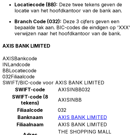
Locatiecode (BB):
Deze twee tekens geven de
locatie van het hoofdkantoor van de bank aan.
Branch Code (032):
Deze 3 cijfers geven een
bepaalde tak aan. BIC-codes die eindigen op 'XXX'
verwijzen naar het hoofdkantoor van de bank.
AXIS BANK LIMITED
AXIS
Bankcode
IN
Landcode
BB
Locatiecode
032
Filiaalcode
SWIFT/BIC-code voor AXIS BANK LIMITED
SWIFT-code
AXISINBB032
SWIFT-code (8
AXISINBB
tekens)
Filiaalcode
032
Banknaam
AXIS BANK LIMITED
Filiaalnaam
AXIS BANK LIMITED
THE SHOPPING MALL
Adres