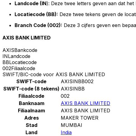
Landcode (IN
): Deze twee letters geven aan dat het 
Locatiecode (BB):
Deze twee tekens geven de locat
Branch Code (002):
Deze 3 cijfers geven een bepaa
AXIS BANK LIMITED
AXIS
Bankcode
IN
Landcode
BB
Locatiecode
002
Filiaalcode
SWIFT/BIC-code voor AXIS BANK LIMITED
SWIFT-code
AXISINBB002
SWIFT-code (8 tekens)
AXISINBB
Filiaalcode
002
Banknaam
AXIS BANK LIMITED
Filiaalnaam
AXIS BANK LIMITED
Adres
MAKER TOWER
Stad
MUMBAI
Land
India